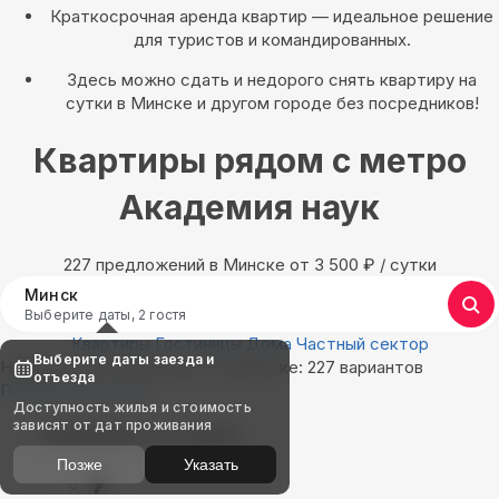
Краткосрочная аренда квартир — идеальное решение
для туристов и командированных.
Здесь можно сдать и недорого снять квартиру на
сутки в Минске и другом городе без посредников!
Квартиры рядом с метро
Академия наук
227 предложений в Минске oт 3 500
₽
/ сутки
Минск
Выберите даты, 2 гостя
Квартиры
Гостиницы
Дома
Частный сектор
Выберите даты заезда и
Найдём, где остановиться в Минске: 227 вариантов
отъезда
Показать на карте
Доступность жилья и стоимость
зависят от дат проживания
Выбирайте лучшее
Позже
Указать