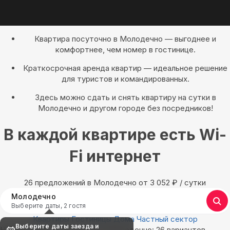
Квартира посуточно в Молодечно — выгоднее и
комфортнее, чем номер в гостинице.
Краткосрочная аренда квартир — идеальное решение
для туристов и командированных.
Здесь можно сдать и снять квартиру на сутки в
Молодечно и другом городе без посредников!
В каждой квартире есть Wi-
Fi интернет
26 предложений в Молодечно oт 3 052
₽
/ сутки
Молодечно
Выберите даты, 2 гостя
Квартиры
Гостиницы
Дома
Частный сектор
Выберите даты заезда и
Найдём, где остановиться в Молодечно: 26 вариантов