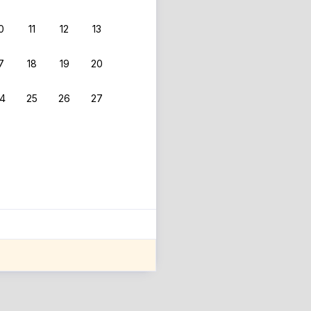
0
11
12
13
7
18
19
20
4
25
26
27
ле оценки проживания.