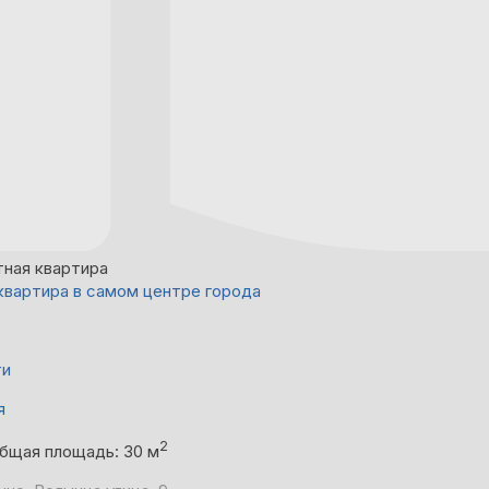
тная квартира
квартира в самом центре города
ти
я
2
бщая площадь: 30 м