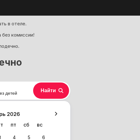
ть в отеле.
 без комиссии!
лодечно.
ечно
Найти
ез детей
хазия
рь 2026
чт
пт
сб
вс
3
4
5
6