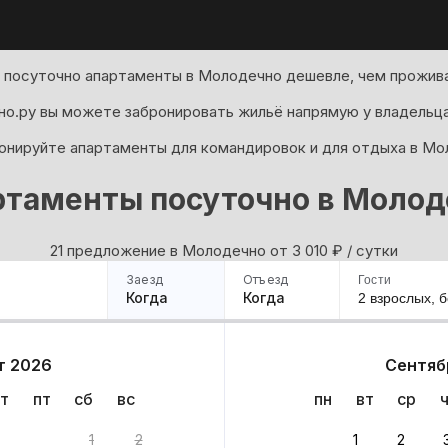
 посуточно апартаменты в Молодечно дешевле, чем прожива
но.ру вы можете забронировать жильё напрямую у владельца
онируйте апартаменты для командировок и для отдыха в Мо
ртаменты посуточно в Молод
21 предложение в Молодечно oт 3 010
₽
/ сутки
Заезд
Отъезд
Гости
Когда
Когда
2 взрослых,
б
ример
Санкт-Петербург
Москва
Сочи
Минск
Казань
Дагестан
Кисловодск
Аб
т 2026
Сентяб
Квартиры
Гостиницы
Дома
Частный сектор
т
пт
сб
вс
пн
вт
ср
ант
1
2
1
2