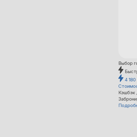
Выбор г
Быст
4 180
Стоимос
Кэшбэк
Заброни
Подроб