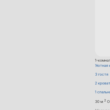
1-комна
Уютная 
3 гостя
2 крова
1 спальн
2
30 м
О