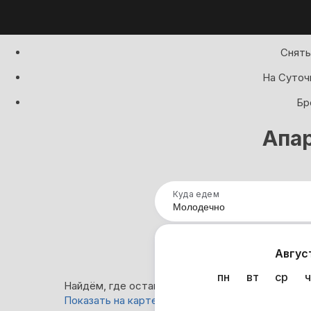
Снять
На Суточ
Бр
Апа
Куда едем
Нап
Авгус
пн
вт
ср
ч
Найдём, где остановиться в Молодечно: 21 вари
Показать на карте