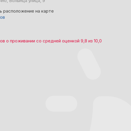
но, Волынца улица, 9
ь расположение на карте
вов
вов
о проживании со средней оценкой
9,8
из
10,0