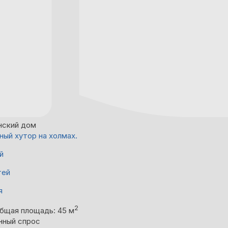
нский дом
ный хутор на холмах.
й
тей
я
2
бщая площадь: 45 м
нный спрос