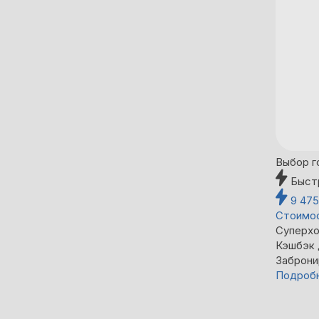
Выбор г
Быст
9 47
Стоимос
Суперхо
Кэшбэк
Заброни
Подроб