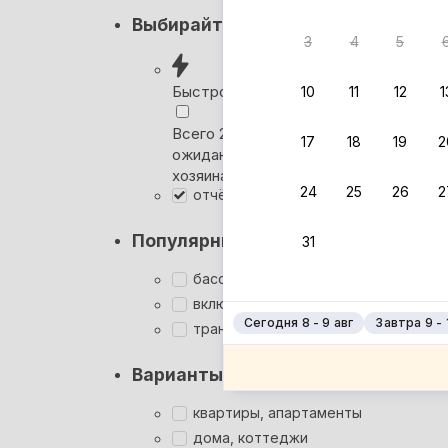
Кэшбэк
Выбирайте лучшее
3
4
5
Вернём 
после о
Быстрое бронирование
10
11
12
1
Выбира
Всего 2 минуты, без
17
18
19
2
ожидания ответа от
Мгновен
хозяина
24
25
26
2
отчётные документы
Суперхо
Кэшбэк
Популярные фильтры
31
Заброни
Подроб
бассейн
включён завтрак
Сегодня 8 - 9 авг
Завтра 9 - 
трансфер
Варианты размещения
квартиры, апартаменты
дома, коттеджи