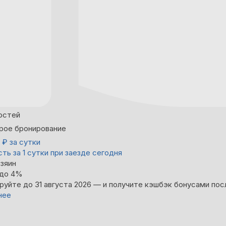
остей
рое бронирование
5
₽
за сутки
ть за 1 сутки при заезде сегодня
зяин
 до 4%
руйте до 31 августа 2026 — и получите кэшбэк бонусами пос
нее