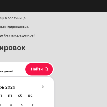
р в гостинице.
омандированных.
де без посредников!
ировок
Найти
ез детей
хазия
рь 2026
чт
пт
сб
вс
3
4
5
6