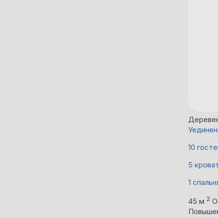
Дереве
Уединен
10 госте
5 крова
1 спальн
2
45 м
О
Повыше