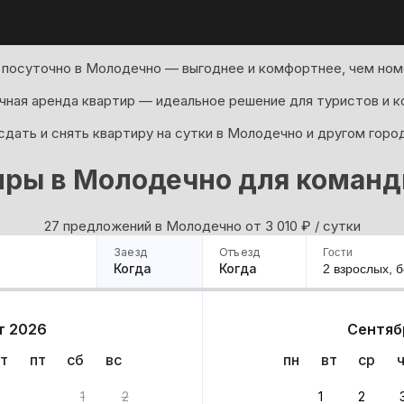
 посуточно в Молодечно — выгоднее и комфортнее, чем номе
ная аренда квартир — идеальное решение для туристов и к
дать и снять квартиру на сутки в Молодечно и другом горо
иры в Молодечно для команд
27 предложений в Молодечно oт 3 010
₽
/ сутки
Заезд
Отъезд
Гости
Когда
Когда
2 взрослых,
б
ример
Санкт-Петербург
Москва
Сочи
Минск
Казань
Дагестан
Кисловодск
Аб
т 2026
Сентяб
Квартиры
Гостиницы
Дома
Частный сектор
т
пт
сб
вс
пн
вт
ср
иантов
1
2
1
2