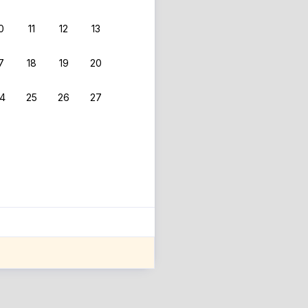
0
11
12
13
7
18
19
20
4
25
26
27
ле оценки проживания.