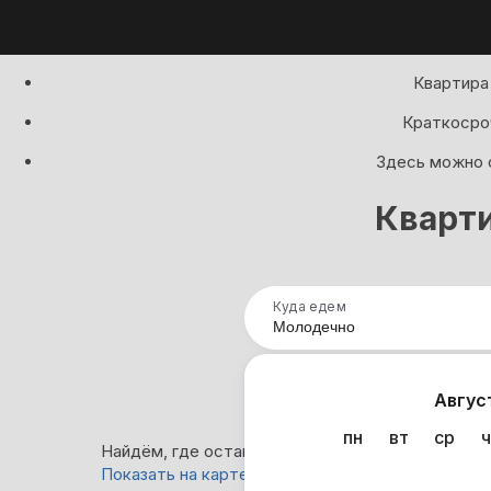
Квартира
Краткосроч
Здесь можно с
Кварт
Куда едем
Нап
Авгус
пн
вт
ср
ч
Найдём, где остановиться в Молодечно: 27 вар
Показать на карте