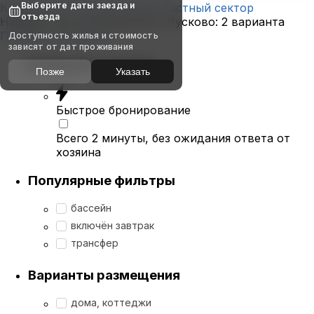
Выберите даты заезда и
Квартиры
Гостиницы
Дома
Частный сектор
отъезда
Найдём, где остановиться в Лусково: 2 варианта
Показать на карте
Доступность жилья и стоимость
зависят от дат проживания
Выбирайте лучшее
Позже
Указать
Быстрое бронирование
Всего 2 минуты, без ожидания ответа от
хозяина
Популярные фильтры
бассейн
включён завтрак
трансфер
Варианты размещения
дома, коттеджи