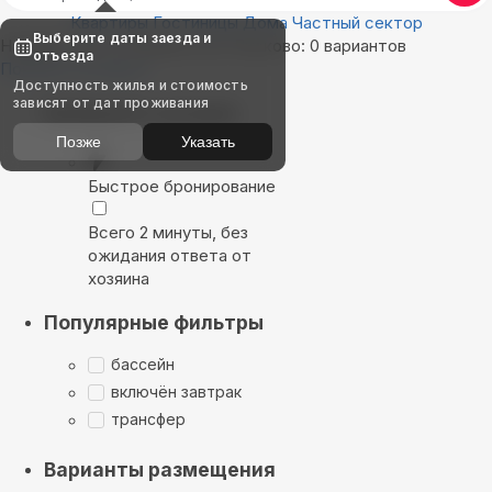
Квартиры
Гостиницы
Дома
Частный сектор
Выберите даты заезда и
Найдём, где остановиться в Лусково: 0 вариантов
отъезда
Показать на карте
Доступность жилья и стоимость
зависят от дат проживания
Выбирайте лучшее
Позже
Указать
Быстрое бронирование
Всего 2 минуты, без
ожидания ответа от
хозяина
Популярные фильтры
бассейн
включён завтрак
трансфер
Варианты размещения