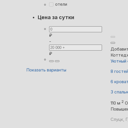
отели
Цена за сутки
₽
-
Добавит
₽
Коттед
Уютный 
Показать варианты
8 госте
6 крова
3 спаль
2
110 м
О
Повыше
Слуцк, 