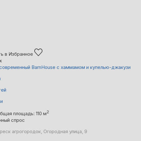
ь в Избранное
ж
современный BarnHouse с хаммамом и купелью-джакузи
й
тей
ни
2
бщая площадь: 110 м
нный спрос
Греск агрогородок, Огородная улица, 9