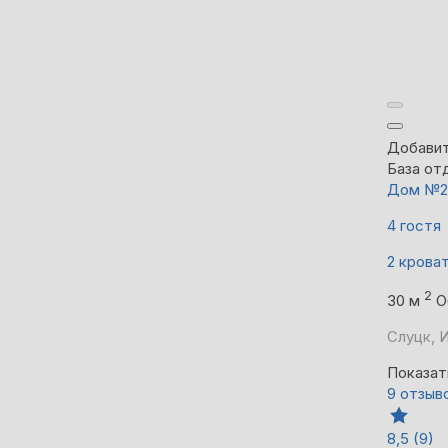
Добавит
База от
Дом №2
4 гостя
2 крова
2
30 м
О
Слуцк, И
Показат
9 отзыв
8,5
(9)