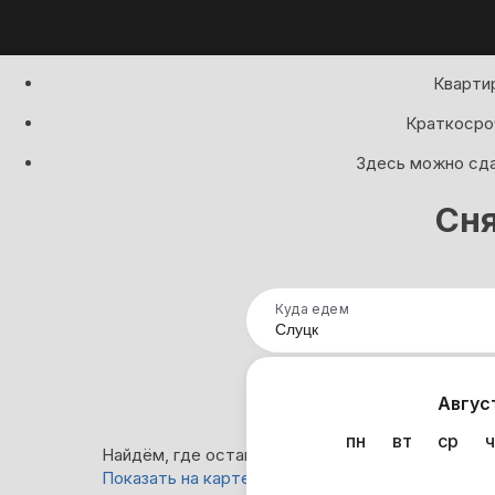
Квартир
Краткосроч
Здесь можно сдат
Сня
Куда едем
Нап
Авгус
пн
вт
ср
ч
Найдём, где остановиться в Слуцке: 10 вариант
Показать на карте