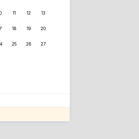
0
11
12
13
7
18
19
20
4
25
26
27
ле оценки проживания.