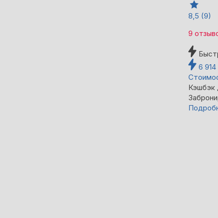
8,5
(9)
9 отзыв
Быст
6 914
Стоимос
Кэшбэк
Заброни
Подроб