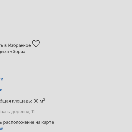
ь в Избранное
дыха «Зори»
ти
ни
2
бщая площадь: 30 м
вань деревня, 11
ь расположение на карте
ов