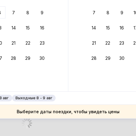
 до 30% за бронь
6
7
8
9
7
8
9
1
бонусами
ценки проживания
3
14
15
16
14
15
16
1
йте быстрое бронирование
0
21
22
23
21
22
23
2
ное подтверждение брони без ожидания ответа от хозяина
7
28
29
30
28
29
30
 до 4%
руйте до 31 августа 2026 — и получите кэшбэк бонусами пос
нее
8 авг
Выходные 8 - 9 авг
Выберите даты поездки, чтобы увидеть цены