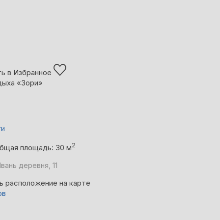
ь в Избранное
дыха «Зори»
ти
2
бщая площадь: 30 м
вань деревня, 11
ь расположение на карте
ов