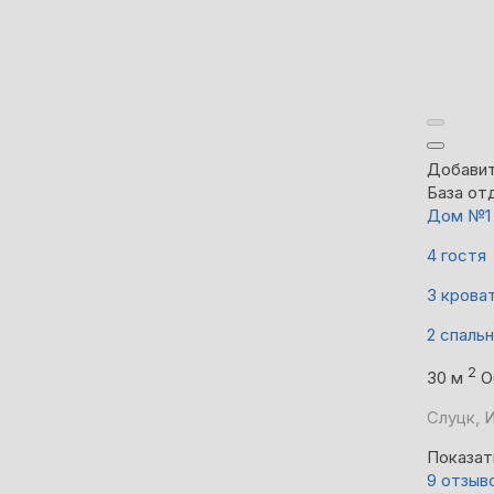
Добавит
База от
Дом №1
4 гостя
3 крова
2 спаль
2
30 м
О
Слуцк, И
Показат
9 отзыв