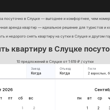
а посуточно в Слуцке — выгоднее и комфортнее, чем номер 
ная аренда квартир — идеальное решение для туристов и к
ь и недорого снять квартиру на сутки в Слуцке и другом г
ть квартиру в Слуцке посут
10 предложений в Слуцке oт 1 619
₽
/ сутки
Заезд
Отъезд
Гости
Когда
Когда
2 взрослых,
б
ример
Санкт-Петербург
Москва
Сочи
Минск
Казань
Дагестан
Кисловодск
Аб
т 2026
Сентяб
Квартиры
Гостиницы
Дома
Частный сектор
т
пт
сб
вс
пн
вт
ср
ов
1
2
1
2