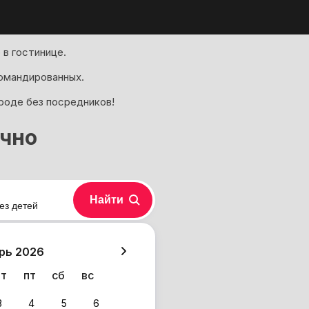
в гостинице.
омандированных.
ороде без посредников!
очно
Найти
ез детей
хазия
рь 2026
чт
пт
сб
вс
3
4
5
6