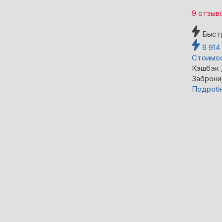
9 отзыв
Быст
6 914
Стоимос
Кэшбэк
Заброни
Подроб