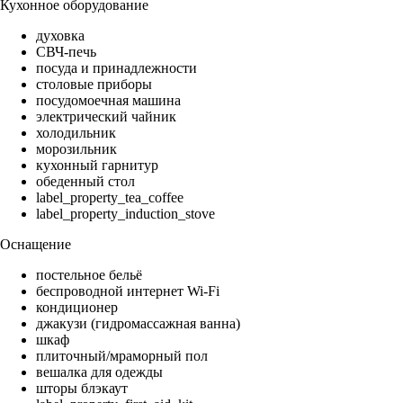
Кухонное оборудование
духовка
СВЧ-печь
посуда и принадлежности
столовые приборы
посудомоечная машина
электрический чайник
холодильник
морозильник
кухонный гарнитур
обеденный стол
label_property_tea_coffee
label_property_induction_stove
Оснащение
постельное бельё
беспроводной интернет Wi-Fi
кондиционер
джакузи (гидромассажная ванна)
шкаф
плиточный/мраморный пол
вешалка для одежды
шторы блэкаут