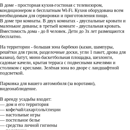
В доме - просторная кухня-гостиная с телевизором,
кондиционером и бесплатным Wi-Fi. Кухня оборудована всем
необходимым для сервировки и приготовления пищи.
В доме три комнаты. В двух комнатах - двуспальные кровати и
маленькие диваны; в третьей комнате - двуспальная кровать.
Вместимость дома - до 8 человек. Дети до 3х лет размещаются
бесплатно.
На территории - большая зона барбекю (казан, шампуры,
решётки для гриля, разделочные доски, угли 1 пакет, дрова для
казана), батут, мини-баскетбольная площадка, шезлонги,
садовые качели, крытая терраса с подвесными качелями и
столиком с креслами. Зелёная зона во дворе с ландшафтной
подсветкой.
Парковка для вашего автомобиля (за воротами),
видеонаблюдение.
В аренду усадьбы входит:
— дом и его территория
— кофе/чай/сахар/соль/специи
— настольные игры
— постельное белье
— средства личной гигиены