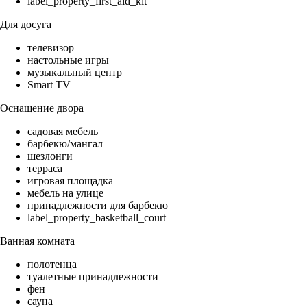
label_property_first_aid_kit
Для досуга
телевизор
настольные игры
музыкальный центр
Smart TV
Оснащение двора
садовая мебель
барбекю/мангал
шезлонги
терраса
игровая площадка
мебель на улице
принадлежности для барбекю
label_property_basketball_court
Ванная комната
полотенца
туалетные принадлежности
фен
сауна