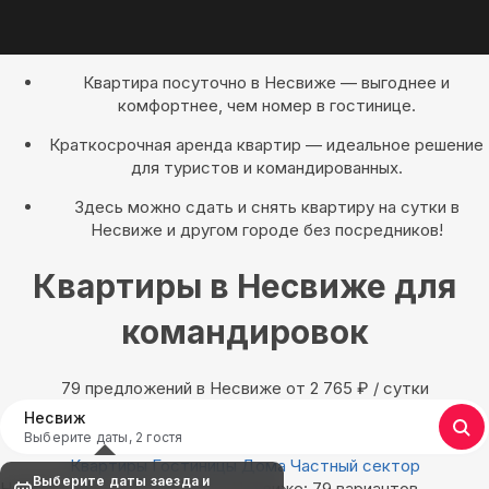
Квартира посуточно в Несвиже — выгоднее и
комфортнее, чем номер в гостинице.
Краткосрочная аренда квартир — идеальное решение
для туристов и командированных.
Здесь можно сдать и снять квартиру на сутки в
Несвиже и другом городе без посредников!
Квартиры в Несвиже для
командировок
79 предложений в Несвиже oт 2 765
₽
/ сутки
Несвиж
Выберите даты, 2 гостя
Квартиры
Гостиницы
Дома
Частный сектор
Выберите даты заезда и
Найдём, где остановиться в Несвиже: 79 вариантов