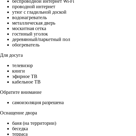
беспроводной интернет Wi-Fi
проводной интернет
утюг с гладильной доской
водонагреватель
металлическая дверь
москитная сетка
гостиный уголок
деревянный/паркетный пол
обогреватель
Для досуга
телевизор
книги
эфирное ТВ
кабельное ТВ
Обратите внимание
самоизоляция разрешена
Оснащение двора
баня (на территории)
беседка
терраса