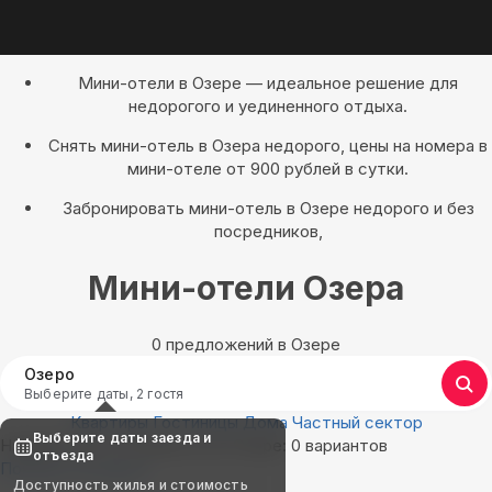
Мини-отели в Озере — идеальное решение для
недорогого и уединенного отдыха.
Снять мини-отель в Озера недорого, цены на номера в
мини-отеле от 900 рублей в сутки.
Забронировать мини-отель в Озере недорого и без
посредников,
Мини-отели Озера
0 предложений в Озере
Озеро
Выберите даты, 2 гостя
Квартиры
Гостиницы
Дома
Частный сектор
Выберите даты заезда и
Найдём, где остановиться в Озере: 0 вариантов
отъезда
Показать на карте
Доступность жилья и стоимость