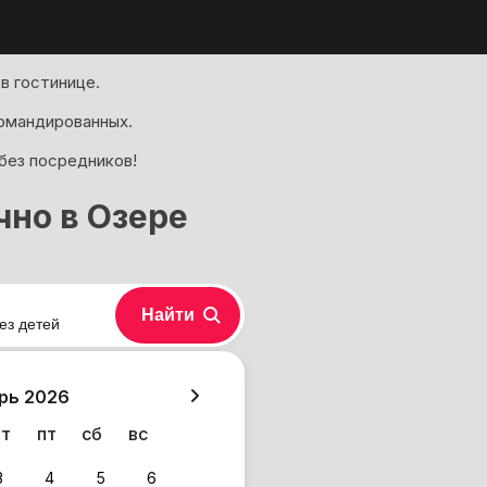
в гостинице.
омандированных.
без посредников!
чно в Озере
Найти
ез детей
хазия
рь 2026
чт
пт
сб
вс
3
4
5
6