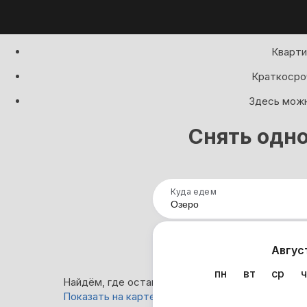
Кварти
Краткосроч
Здесь можн
Снять одно
Куда едем
Нап
Авгус
пн
вт
ср
ч
Найдём, где остановиться в Озере: 0 вариантов
Показать на карте