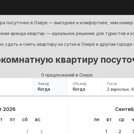
ра посуточно в Озере — выгоднее и комфортнее, чем номер 
ная аренда квартир — идеальное решение для туристов и к
о сдать и снять квартиру на сутки в Озере и другом городе 
комнатную квартиру посуто
0 предложений в Озере
Заезд
Отъезд
Гости
Когда
Когда
2 взрослых,
б
ример
Санкт-Петербург
Москва
Сочи
Минск
Казань
Дагестан
Кисловодск
Аб
т 2026
Сентяб
Квартиры
Гостиницы
Дома
Частный сектор
т
пт
сб
вс
пн
вт
ср
1
2
1
2