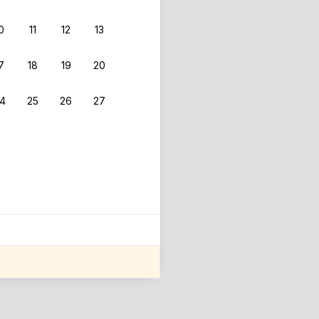
0
11
12
13
 фильтрам.
7
18
19
20
4
25
26
27