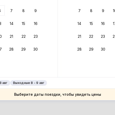
ариантов
6
7
8
9
7
8
9
1
 вариант из результатов поиска не соответствует заданным
росить фильтры
3
14
15
16
14
15
16
1
ларусь
0
21
22
23
21
22
23
2
ларусь
нская область
7
28
29
30
28
29
30
нская область
еро
еро
8 авг
Выходные 8 - 9 авг
Выберите даты поездки, чтобы увидеть цены