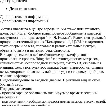
Для супергостей
Депозит отключен
Дополнительная информация
Дополнительная информация
Уютная квартира в центре города на 3-м этаже пятиэтажного
дома, без лифта. Удобное транспортное сообщение, в шаговой
доступности станция метро "пл. Я. Коласа". Рядом: центральный
продовольственный рынок "Комаровский", ЦУМ, филармония,
театр оперы и балета, торговые и развлекательные центры,
объекты отдыха и питания, река Свислочь.
В квартире имеется всё необходимое для комфортного
проживания: кровать "king size" с ортопедическим матрасом,
сплит-система, беспроводной интернет, смарт-ТВ, стиральная
машина, фен, утюг, электросушилка белья, пылесос, напольные
весы, микроволновая печь, набор посуды и столовых приборов,
чайник, кофеварка...
Видеонаблюдение за входной дверью. Приятный вид из окон.
Уютный двор.
Порядок заселения:
- просьба заранее обозначить планируемое время заселения/
выселения;
- при заселении необходимо предоставлять паспорта всех гостей;
- оплата в белорусских рублях;