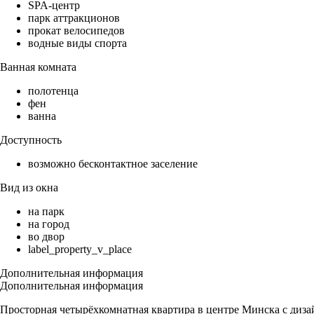
SPA-центр
парк аттракционов
прокат велосипедов
водные виды спорта
Ванная комната
полотенца
фен
ванна
Доступность
возможно бесконтактное заселение
Вид из окна
на парк
на город
во двор
label_property_v_place
Дополнительная информация
Дополнительная информация
Просторная четырёхкомнатная квартира в центре Минска с диза