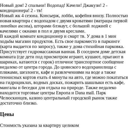
Новый дом! 2 спальни! Водопад! Качели! Джакузи! 2 -
кондиционера! 2 - тв!
Новый жк 4 сезона. Консьерж, лобби, кофейня внизу. Полностью
новая квартира с водопадом с двумя кроватями (матрацы первой
линейки ascona), шторами блэкаут, с большой лоджией с
качелями с окнами в пол и двумя креслами.
В каждой комнате кондиционер и смарт тв. У дома в 1 мин
ходьбы магазин продуктов. Есть свое паркоместо в паркинге
(карта выдается по запросу), также у дома стихийная парковка.
Присутствует гидромассажная ванная. В соседнем доме детская
комната (где дети под присмотром играют, кушают, прыгают в
шариках, катаются с горок) отличное транспортное сообщение
недалеко от центра города. До цнянского водохранилища с
пляжами, шезлонги, кафе и развлечениями на воде а также
теннисных кортов ехать 4 минуты на авто, где можно покататься
на гидроциклах, водных досках, пожарить шашлыки есть кафе,
мангалы и беседки для отдыха на природе. Также недалеко
находится торговые центры Европа и Dana mall. Парк
Челюскинцев, казино центральный городской рынок также
достаточно близко.
Цены
Стоимость указана за квартиру целиком