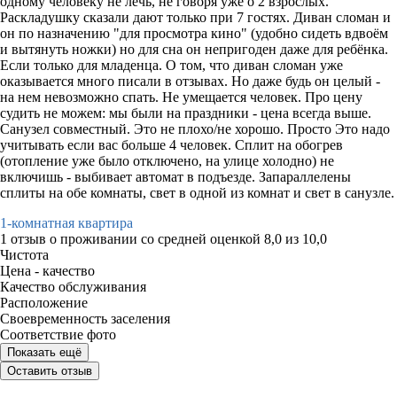
одному человеку не лечь, не говоря уже о 2 взрослых.
Раскладушку сказали дают только при 7 гостях. Диван сломан и
он по назначению "для просмотра кино" (удобно сидеть вдвоём
и вытянуть ножки) но для сна он непригоден даже для ребёнка.
Если только для младенца. О том, что диван сломан уже
оказывается много писали в отзывах. Но даже будь он целый -
на нем невозможно спать. Не умещается человек. Про цену
судить не можем: мы были на праздники - цена всегда выше.
Санузел совместный. Это не плохо/не хорошо. Просто Это надо
учитывать если вас больше 4 человек. Сплит на обогрев
(отопление уже было отключено, на улице холодно) не
включишь - выбивает автомат в подъезде. Запараллелены
сплиты на обе комнаты, свет в одной из комнат и свет в санузле.
1-комнатная квартира
1 отзыв
о проживании со средней оценкой
8,0
из
10,0
Чистота
Цена - качество
Качество обслуживания
Расположение
Своевременность заселения
Соответствие фото
Показать ещё
Оставить отзыв