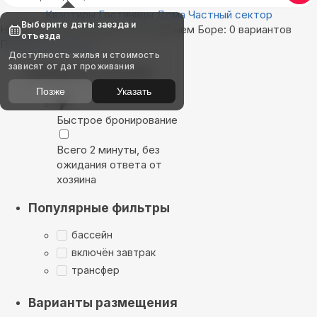
Квартиры
Гостиницы
Дома
Частный сектор
Выберите даты заезда и
Найдём, где остановиться в Зеленем Боре: 0 вариантов
отъезда
Показать на карте
Доступность жилья и стоимость
зависят от дат проживания
Выбирайте лучшее
Позже
Указать
Быстрое бронирование
Всего 2 минуты, без
ожидания ответа от
хозяина
Популярные фильтры
бассейн
включён завтрак
трансфер
Варианты размещения