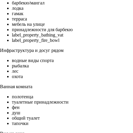
барбекю/мангал
лодка
гамак
терраса
мебель на улице
принадлежности для барбекю
label_property_bathing_vat
label_property_fire_bowl
Инфраструктура и досуг рядом
водные виды спорта
рыбалка
лес
охота
Ванная комната
полотенца
туалетные принадлежности
фен
душ
общий туалет
тапочки