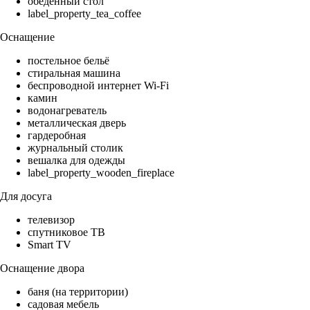
обеденный стол
label_property_tea_coffee
Оснащение
постельное бельё
стиральная машина
беспроводной интернет Wi-Fi
камин
водонагреватель
металлическая дверь
гардеробная
журнальный столик
вешалка для одежды
label_property_wooden_fireplace
Для досуга
телевизор
спутниковое ТВ
Smart TV
Оснащение двора
баня (на территории)
садовая мебель