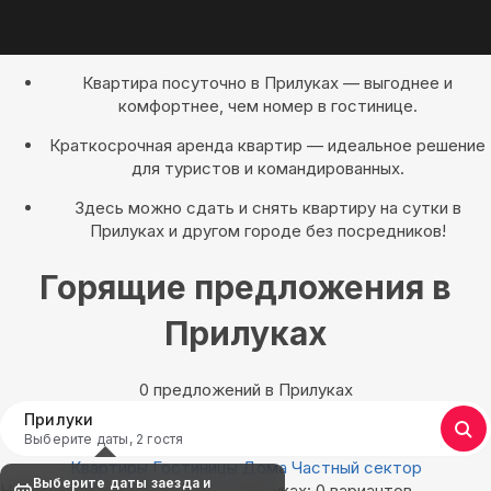
Квартира посуточно в Прилуках — выгоднее и
комфортнее, чем номер в гостинице.
Краткосрочная аренда квартир — идеальное решение
для туристов и командированных.
Здесь можно сдать и снять квартиру на сутки в
Прилуках и другом городе без посредников!
Горящие предложения в
Прилуках
0 предложений в Прилуках
Прилуки
Выберите даты, 2 гостя
Квартиры
Гостиницы
Дома
Частный сектор
Выберите даты заезда и
Найдём, где остановиться в Прилуках: 0 вариантов