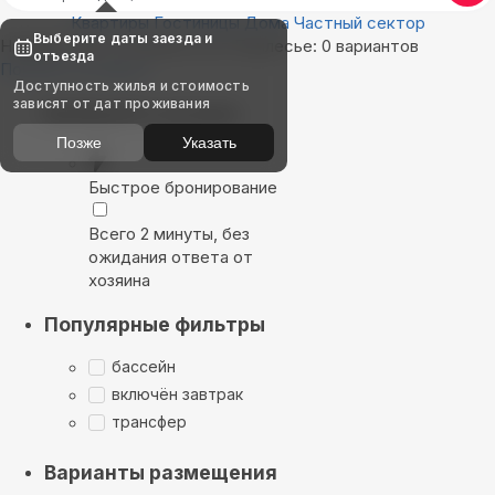
Квартиры
Гостиницы
Дома
Частный сектор
Выберите даты заезда и
Найдём, где остановиться в Прилесье: 0 вариантов
отъезда
Показать на карте
Доступность жилья и стоимость
зависят от дат проживания
Выбирайте лучшее
Позже
Указать
Быстрое бронирование
Всего 2 минуты, без
ожидания ответа от
хозяина
Популярные фильтры
бассейн
включён завтрак
трансфер
Варианты размещения