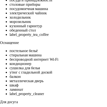
посуда и принадлежности
столовые приборы
посудомоечная машина
электрический чайник
холодильник
морозильник
кухонный гарнитур
обеденный стол
label_property_tea_coffee
Оснащение
постельное бельё
стиральная машина
беспроводной интернет Wi-Fi
кондиционер
сушилка для белья
утюг с гладильной доской
балкон
металлическая дверь
шкаф
ламинат
label_property_cleaner
Для досуга