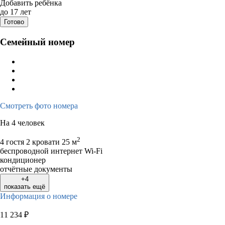
Дата заезда - отъезда
Добавить ребёнка
до 17 лет
Готово
Семейный номер
Смотреть фото номера
На 4 человек
2
4 гостя
2 кровати
25 м
беспроводной интернет Wi-Fi
кондиционер
отчётные документы
+4
показать ещё
Информация о номере
11 234
₽