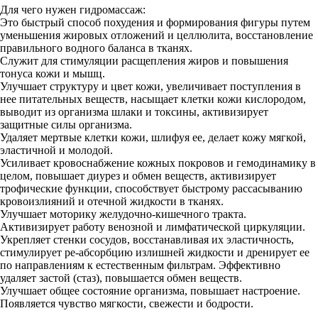
Для чего нужен гидромассаж:
Это быстрый способ похудения и формирования фигуры путем
уменьшения жировых отложений и целлюлита, восстановление
правильного водного баланса в тканях.
Служит для стимуляции расщепления жиров и повышения
тонуса кожи и мышц.
Улучшает структуру и цвет кожи, увеличивает поступления в
нее питательных веществ, насыщает клетки кожи кислородом,
выводит из организма шлаки и токсины, активизирует
защитные силы организма.
Удаляет мертвые клетки кожи, шлифуя ее, делает кожу мягкой,
эластичной и молодой.
Усиливает кровоснабжение кожных покровов и гемодинамику в
целом, повышает диурез и обмен веществ, активизирует
трофические функции, способствует быстрому рассасыванию
кровоизлияний и отечной жидкости в тканях.
Улучшает моторику желудочно-кишечного тракта.
Активизирует работу венозной и лимфатической циркуляции.
Укрепляет стенки сосудов, восстанавливая их эластичность,
стимулирует ре-абсорбцию излишней жидкости и дренирует ее
по направлениям к естественным фильтрам. Эффективно
удаляет застой (стаз), повышается обмен веществ.
Улучшает общее состояние организма, повышает настроение.
Появляется чувство мягкости, свежести и бодрости.