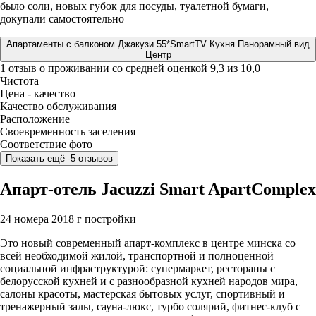
было соли, новых губок для посуды, туалетной бумаги,
докупали самостоятельно
Апартаменты с балконом Джакузи 55*SmartTV Кухня Панорамный вид
Центр
1 отзыв
о проживании со средней оценкой
9,3
из
10,0
Чистота
Цена - качество
Качество обслуживания
Расположение
Своевременность заселения
Соответствие фото
Показать ещё -5 отзывов
Апарт-отель Jacuzzi Smart ApartComplex
24 номера
2018 г постройки
Это новый современный апарт-комплекс в центре минска со
всей необходимой жилой, транспортной и полноценной
социальной инфраструктурой: супермаркет, рестораны с
белорусской кухней и с разнообразной кухней народов мира,
салоны красоты, мастерская бытовых услуг, спортивный и
тренажерный залы, сауна-люкс, турбо солярий, фитнес-клуб с