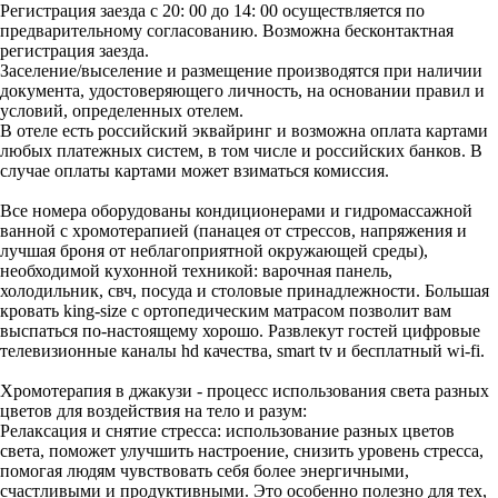
Регистрация заезда с 20: 00 до 14: 00 осуществляется по
предварительному согласованию. Возможна бесконтактная
регистрация заезда.
Заселение/выселение и размещение производятся при наличии
документа, удостоверяющего личность, на основании правил и
условий, определенных отелем.
В отеле есть российский эквайринг и возможна оплата картами
любых платежных систем, в том числе и российских банков. В
случае оплаты картами может взиматься комиссия.
Все номера оборудованы кондиционерами и гидромассажной
ванной с хромотерапией (панацея от стрессов, напряжения и
лучшая броня от неблагоприятной окружающей среды),
необходимой кухонной техникой: варочная панель,
холодильник, свч, посуда и столовые принадлежности. Большая
кровать king-size с ортопедическим матрасом позволит вам
выспаться по-настоящему хорошо. Развлекут гостей цифровые
телевизионные каналы hd качества, smart tv и бесплатный wi-fi.
Хромотерапия в джакузи - процесс использования света разных
цветов для воздействия на тело и разум:
Релаксация и снятие стресса: использование разных цветов
света, поможет улучшить настроение, снизить уровень стресса,
помогая людям чувствовать себя более энергичными,
счастливыми и продуктивными. Это особенно полезно для тех,