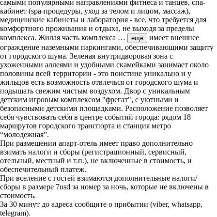
самыми популярными направлениями фитнеса и танцев, спа-
кабинет (spa-процедуры, уход за телом и лицом, массаж),
медицинские кабинеты и лаборатория - все, что требуется для
комфортного проживания и отдыха, не выходя за пределы
комплекса. Жилая часть комплекса
…
имеет внешнее
ещё
ограждение наземными паркингами, обеспечивающими защиту
от городского шума. Зеленая внутридворовая зона с
ухоженными аллеями и удобными скамейками занимает около
половины всей территории - это поистине уникально и у
жильцов есть возможность отвлечься от городского шума и
подышать свежим чистым воздухом. Двор с уникальным
детским игровым комплексом "фрегат", с уютными и
безопасными детскими площадками. Расположение позволяет
себя чувствовать себя в центре событий города: рядом 18
маршрутов городского транспорта и станция метро
“молодежная”.
При размещении апарт-отель имеет право дополнительно
взимать налоги и сборы (регистрационный, сервисный,
отельный, местный и т.п.), не включенные в стоимость, и
обеспечительный платеж.
При вселение с гостей взимаются дополнительные налоги/
сборы в размере 7usd за номер за ночь, которые не включены в
стоимость.
За 30 минут до адреса сообщите о прибытии (viber, whatsapp,
telegram).