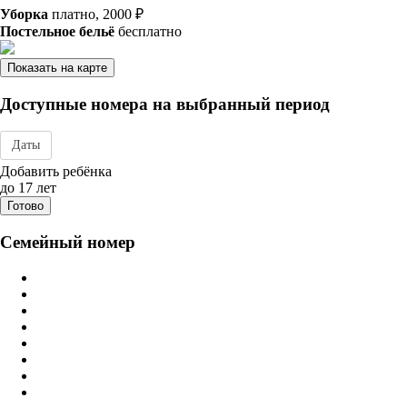
Уборка
платно, 2000 ₽
Постельное бельё
бесплатно
Показать на карте
Доступные номера на выбранный период
Даты
Дата заезда - отъезда
Добавить ребёнка
до 17 лет
Готово
Семейный номер