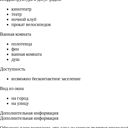
кинотеатр
театр
ночной клуб
прокат велосипедов
Ванная комната
полотенца
фен
ванная комната
душ
Доступность
возможно бесконтактное заселение
Вид из окна
на город
на улицу
Дополнительная информация
Дополнительная информация
Обращаю ваше внимание, что одна из комнат является проходно