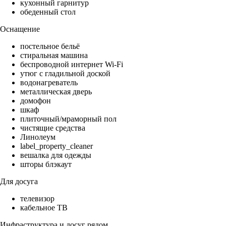
кухонный гарнитур
обеденный стол
Оснащение
постельное бельё
стиральная машина
беспроводной интернет Wi-Fi
утюг с гладильной доской
водонагреватель
металлическая дверь
домофон
шкаф
плиточный/мраморный пол
чистящие средства
Линолеум
label_property_cleaner
вешалка для одежды
шторы блэкаут
Для досуга
телевизор
кабельное ТВ
Инфраструктура и досуг рядом