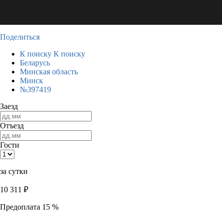
Поделиться
К поиску
К поиску
Беларусь
Минская область
Минск
№397419
Заезд
Отъезд
Гости
за сутки
10 311
₽
Предоплата 15 %