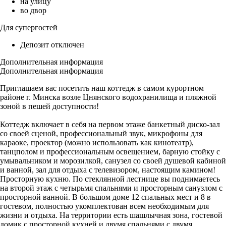
на улицу
во двор
Для супергостей
Депозит отключен
Дополнительная информация
Дополнительная информация
Приглашаем вас посетить наш коттедж в самом курортном
районе г. Минска возле Цнянского водохранилища и пляжной
зоной в пешей доступности!
Коттедж включает в себя на первом этаже банкетный диско-зал
со своей сценой, профессиональный звук, микрофоны для
караоке, проектор (можно использовать как кинотеатр),
танцполом и профессиональным освещением, барную стойку с
умывальником и морозилкой, санузел со своей душевой кабиной
и ванной, зал для отдыха с телевизором, настоящим камином!
Просторную кухню. По стеклянной лестнице вы поднимаетесь
на второй этаж с четырьмя спальнями и просторным санузлом с
просторной ванной. В большом доме 12 спальных мест и 8 в
гостевом, полностью укомплектован всем необходимым для
жизни и отдыха. На территории есть шашлычная зона, гостевой
домик с просторной кухней и двумя спальнями с двумя