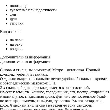
полотенца
туалетные принадлежности
фен
душ
тапочки
Вид из окна
на парк
на реку
во двор
Дополнительная информация
Дополнительная информация
С новым стильным ремонтом! Метро 1 остановка. Полный
комплект мебели и техники.
Отдельно выделено спальное место: удобная 2 спальная кровать
с ортопедическим матрасом: 1+1.
2-х спальный диван раскладывается в зоне гостиной.
Имеется: wi-fi, тв. Youtube, холодильник, свч, посуда, стиральная
машина, утюг, гладильная доска, фен, чистое постельное бельё,
полотенца, шампунь, гель-душ, туалетная бумага, сахар, чай,
кофе. Чудесный вид из окна на зеленую зону свислочи!
Парковая красивая зона для прогулок. Большие окна,