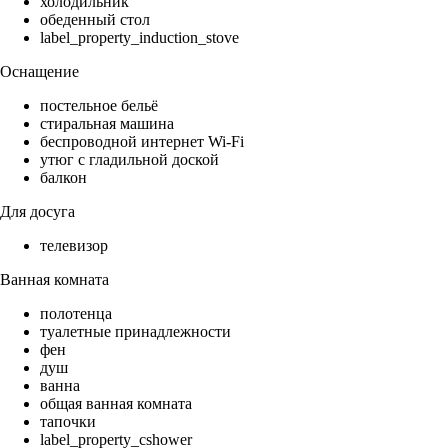
холодильник
обеденный стол
label_property_induction_stove
Оснащение
постельное бельё
стиральная машина
беспроводной интернет Wi-Fi
утюг с гладильной доской
балкон
Для досуга
телевизор
Ванная комната
полотенца
туалетные принадлежности
фен
душ
ванна
общая ванная комната
тапочки
label_property_cshower