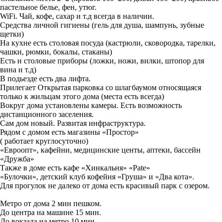
пастельное белье, фен, утюг.
WiFi. Чай, кофе, сахар и т.д всегда в наличии.
Средства личной гигиены (гель для душа, шампунь, зубные
щетки)
На кухне есть столовая посуда (кастрюли, сковородка, тарелки,
чашки, рюмки, бокалы, стаканы)
Есть и столовые приборы (ложки, ножи, вилки, штопор для
вина и т.д)
В подьезде есть два лифта.
Прилегает Открытая парковка со шлагбаумом относящаяся
только к жильцам этого дома (места есть всегда)
Вокруг дома установлены камеры. Есть возможность
дистанционного заселения.
Сам дом новый. Развитая инфраструктура.
Рядом с домом есть магазины «Простор»
( работает круглосуточно)
«Евроопт», кафейни, медицинские центы, аптеки, бассейн
«Дружба»
Также в доме есть кафе «Хинкальня» «Pate»
«Булочки», детский клуб кофейня «Груша» и «Два кота».
Для прогулок не далеко от дома есть красивый парк с озером.
Метро от дома 2 мин пешком.
До центра на машине 15 мин.
До вокзала на метро 10 мин.