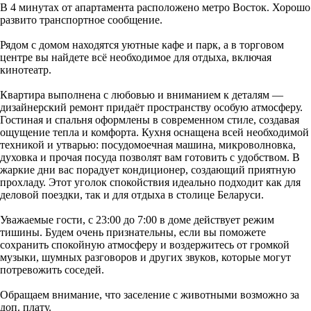
В 4 минутах от апартамента расположено метро Восток. Хорошо
развито транспортное сообщение.
Рядом с домом находятся уютные кафе и парк, а в торговом
центре вы найдете всё необходимое для отдыха, включая
кинотеатр.
Квартира выполнена с любовью и вниманием к деталям —
дизайнерский ремонт придаёт пространству особую атмосферу.
Гостиная и спальня оформлены в современном стиле, создавая
ощущение тепла и комфорта. Кухня оснащена всей необходимой
техникой и утварью: посудомоечная машина, микроволновка,
духовка и прочая посуда позволят вам готовить с удобством. В
жаркие дни вас порадует кондиционер, создающий приятную
прохладу. Этот уголок спокойствия идеально подходит как для
деловой поездки, так и для отдыха в столице Беларуси.
Уважаемые гости, с 23:00 до 7:00 в доме действует режим
тишины. Будем очень признательны, если вы поможете
сохранить спокойную атмосферу и воздержитесь от громкой
музыки, шумных разговоров и других звуков, которые могут
потревожить соседей.
Обращаем внимание, что заселение с животными возможно за
доп. плату.