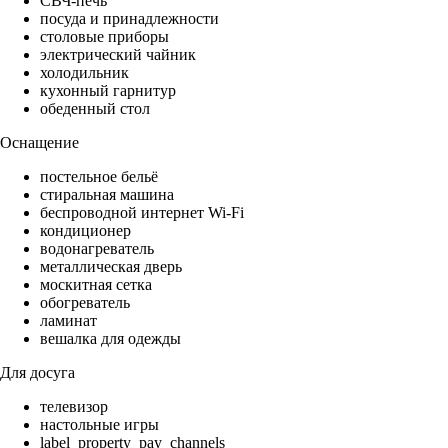
СВЧ-печь
посуда и принадлежности
столовые приборы
электрический чайник
холодильник
кухонный гарнитур
обеденный стол
Оснащение
постельное бельё
стиральная машина
беспроводной интернет Wi-Fi
кондиционер
водонагреватель
металлическая дверь
москитная сетка
обогреватель
ламинат
вешалка для одежды
Для досуга
телевизор
настольные игры
label_property_pay_channels