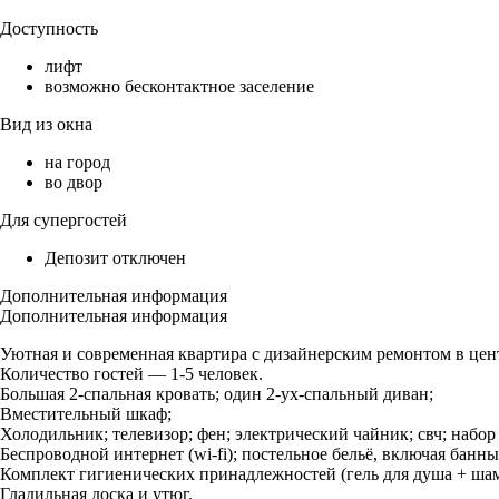
Доступность
лифт
возможно бесконтактное заселение
Вид из окна
на город
во двор
Для супергостей
Депозит отключен
Дополнительная информация
Дополнительная информация
Уютная и современная квартира с дизайнерским ремонтом в цен
Количество гостей — 1-5 человек.
Большая 2-спальная кровать; один 2-ух-спальный диван;
Вместительный шкаф;
Холодильник; телевизор; фен; электрический чайник; свч; набор п
Беспроводной интернет (wi-fi); постельное бельё, включая банн
Комплект гигиенических принадлежностей (гель для душа + шам
Гладильная доска и утюг.