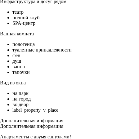
Инфраструктура и досуг рядом
театр
ночной клуб
SPA-центр
Ванная комната
полотенца
туалетные принадлежности
фен
душ
ванна
тапочки
Вид из окна
на парк
на город
во двор
label_property_v_place
Дополнительная информация
Дополнительная информация
Апартаменты с двумя санузлами!