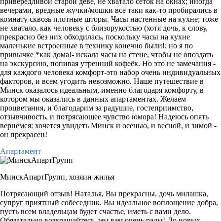
привередливой старой деве, не хватало сеток на окнах; иногда
вечерами, вредные жучки/мошки все таки как-то пробирались в
комнату сквозь плотные шторы. Часы настенные на кухне; тоже
не хватало, как человеку с близорукостью (хотя дочь, к слову,
прекрасно без них обходилась, поскольку часы на кухне
маленькие встроенные в технику конечно были!; но я по
привычке *как дома!- искала часы на стене, чтобы не опоздать
на экскурсию, попивая утренний кофеёк. Но это не замечания -
для каждого человека комфорт-это набор очень индивидуальных
факторов, и всем угодить невозможно. Наше путешествие в
Минск оказалось идеальным, именно благодаря комфорту, в
котором мы оказались в данных апартаментах. Желаем
процветания, и благодарим за радушие, гостеприимство,
отзывчивость, и потрясающее чувство юмора! Надеюсь опять
вернемся: хочется увидеть Минск и осенью, и весной, и зимой -
он прекрасен!
Апартамент
МинскАпартГрупп,
хозяин жилья
Потрясающий отзыв! Наталья, Вы прекрасны, дочь милашка,
супруг приятный собеседник. Вы идеальное воплощение добра,
пусть всем владельцам будет счастье, иметь с вами дело.
Обязательно возвращайтесь, мы вам очень рады! До новых