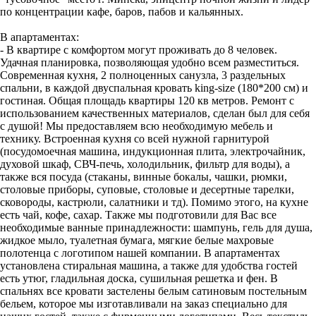
по концентрации кафе, баров, пабов и кальянных.
В апартаментах:
- В квартире с комфортом могут проживать до 8 человек.
Удачная планировка, позволяющая удобно всем разместиться.
Современная кухня, 2 полноценных санузла, 3 раздельных
спальни, в каждой двуспальная кровать king-size (180*200 см) и
гостиная. Общая площадь квартиры 120 кв метров. Ремонт с
использованием качественных материалов, сделан был для себя
с душой! Мы предоставляем всю необходимую мебель и
технику. Встроенная кухня со всей нужной гарнитурой
(посудомоечная машина, индукционная плита, электрочайник,
духовой шкаф, СВЧ-печь, холодильник, фильтр для воды), а
также вся посуда (стаканы, винные бокалы, чашки, рюмки,
столовые приборы, суповые, столовые и десертные тарелки,
сковороды, кастрюли, салатники и тд). Помимо этого, на кухне
есть чай, кофе, сахар. Также мы подготовили для Вас все
необходимые ванные принадлежности: шампунь, гель для душа,
жидкое мыло, туалетная бумага, мягкие белые махровые
полотенца с логотипом нашей компании. В апартаментах
установлена стиральная машина, а также для удобства гостей
есть утюг, гладильная доска, сушильная решетка и фен. В
спальнях все кровати застелены белым сатиновым постельным
бельем, которое мы изготавливали на заказ специально для