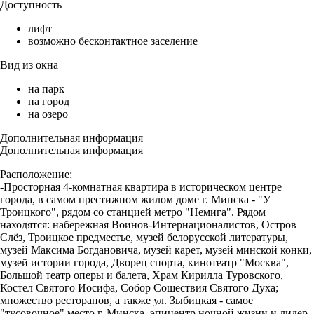
Доступность
лифт
возможно бесконтактное заселение
Вид из окна
на парк
на город
на озеро
Дополнительная информация
Дополнительная информация
Расположение:
-Просторная 4-комнатная квартира в историческом центре
города, в самом престижном жилом доме г. Минска - "У
Троицкого", рядом со станцией метро "Немига". Рядом
находятся: набережная Воинов-Интернационалистов, Остров
Слёз, Троицкое предместье, музей белорусской литературы,
музей Максима Богдановича, музей карет, музей минской конки,
музей истории города, Дворец спорта, кинотеатр "Москва",
Большой театр оперы и балета, Храм Кирилла Туровского,
Костел Святого Иосифа, Собор Сошествия Святого Духа;
множество ресторанов, а также ул. Зыбицкая - самое
"тусовочное" место г. Минска, эпицентр ночной жизни и лидер