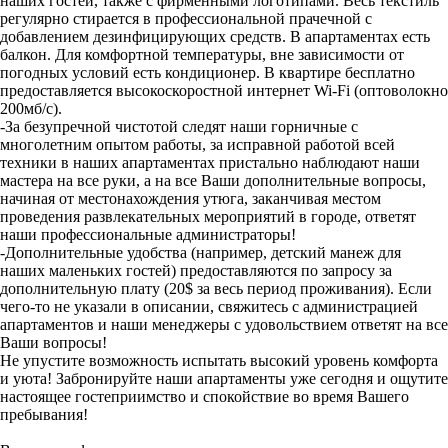
наших гостей, также с фирменными логотипами. Весь текстиль
регулярно стирается в профессиональной прачечной с
добавлением дезинфицирующих средств. В апартаментах есть
балкон. Для комфортной температуры, вне зависимости от
погодных условий есть кондиционер. В квартире бесплатно
предоставляется высокоскоростной интернет Wi-Fi (оптоволокно
200мб/с).
-За безупречной чистотой следят наши горничные с
многолетним опытом работы, за исправной работой всей
техники в наших апартаментах пристально наблюдают наши
мастера на все руки, а на все Ваши дополнительные вопросы,
начиная от местонахождения утюга, заканчивая местом
проведения развлекательных мероприятий в городе, ответят
наши профессиональные администраторы!
-Дополнительные удобства (например, детский манеж для
наших маленьких гостей) предоставляются по запросу за
дополнительную плату (20$ за весь период проживания). Если
чего-то не указали в описании, свяжитесь с администрацией
апартаментов и наши менеджеры с удовольствием ответят на все
Ваши вопросы!
Не упустите возможность испытать высокий уровень комфорта
и уюта! Забронируйте наши апартаменты уже сегодня и ощутите
настоящее гостеприимство и спокойствие во время Вашего
пребывания!