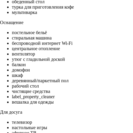
обеденный стол
турка для приготовления кофе
мультиварка
Оснащение
постельное бельё
стиральная машина
беспроводной интернет Wi-Fi
центральное отопление
вентилятор
утюг с гладильной доской
балкон
домофон
шкаф
деревянный/паркетный пол
рабочий стол
чистящие средства
label_property_cleaner
вешалка для одежды
Для досуга
телевизор
настольные игры
эфирное ТВ