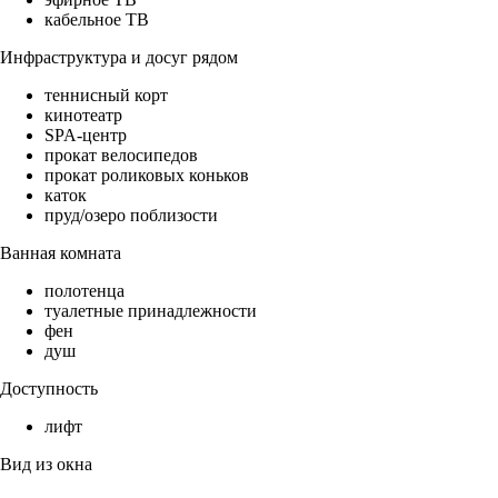
кабельное ТВ
Инфраструктура и досуг рядом
теннисный корт
кинотеатр
SPA-центр
прокат велосипедов
прокат роликовых коньков
каток
пруд/озеро поблизости
Ванная комната
полотенца
туалетные принадлежности
фен
душ
Доступность
лифт
Вид из окна