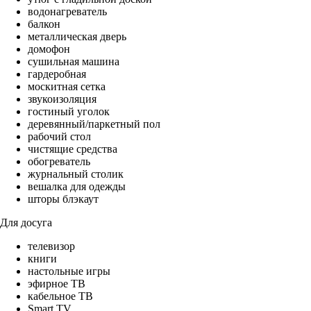
водонагреватель
балкон
металлическая дверь
домофон
сушильная машина
гардеробная
москитная сетка
звукоизоляция
гостиный уголок
деревянный/паркетный пол
рабочий стол
чистящие средства
обогреватель
журнальный столик
вешалка для одежды
шторы блэкаут
Для досуга
телевизор
книги
настольные игры
эфирное ТВ
кабельное ТВ
Smart TV