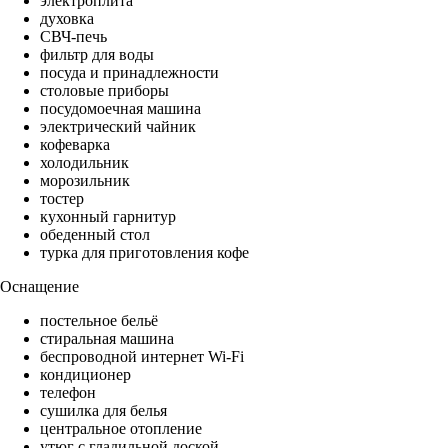
электроплита
духовка
СВЧ-печь
фильтр для воды
посуда и принадлежности
столовые приборы
посудомоечная машина
электрический чайник
кофеварка
холодильник
морозильник
тостер
кухонный гарнитур
обеденный стол
турка для приготовления кофе
Оснащение
постельное бельё
стиральная машина
беспроводной интернет Wi-Fi
кондиционер
телефон
сушилка для белья
центральное отопление
утюг с гладильной доской