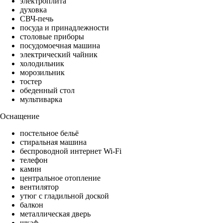
электроплита
духовка
СВЧ-печь
посуда и принадлежности
столовые приборы
посудомоечная машина
электрический чайник
холодильник
морозильник
тостер
обеденный стол
мультиварка
Оснащение
постельное бельё
стиральная машина
беспроводной интернет Wi-Fi
телефон
камин
центральное отопление
вентилятор
утюг с гладильной доской
балкон
металлическая дверь
шкаф