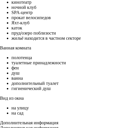
кинотеатр
ночной клуб
SPA-центр
прокат велосипедов
Яхт-клуб
каток
пруд/озеро поблизости
жильё находится в частном секторе
Ванная комната
полотенца
туалетные принадлежности
фен
душ
ванна
дополнительный туалет
гигиенический душ
Вид из окна
на улицу
на сад
Дополнительная информация
Дополнительная информация