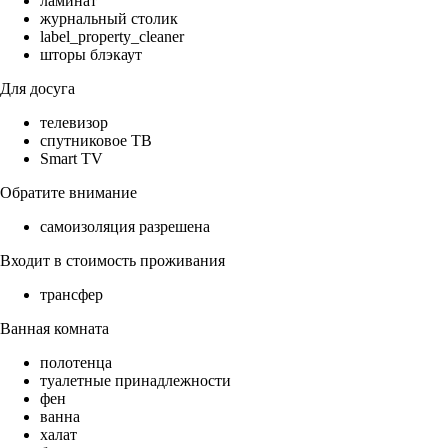
ламинат
журнальный столик
label_property_cleaner
шторы блэкаут
Для досуга
телевизор
спутниковое ТВ
Smart TV
Обратите внимание
самоизоляция разрешена
Входит в стоимость проживания
трансфер
Ванная комната
полотенца
туалетные принадлежности
фен
ванна
халат