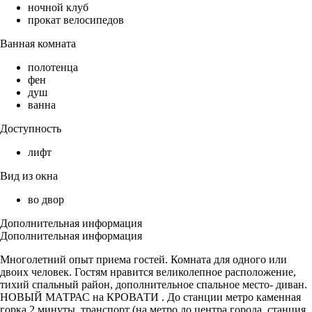
ночной клуб
прокат велосипедов
Ванная комната
полотенца
фен
душ
ванна
Доступность
лифт
Вид из окна
во двор
Дополнительная информация
Дополнительная информация
Многолетний опыт приема гостей. Комната для одного или
двоих человек. Гостям нравится великолепное расположение,
тихий спальный район, дополнительное спальное место- диван.
НОВЫЙ МАТРАС на КРОВАТИ . До станции метро каменная
горка 2 минуты, транспорт (на метро до центра города, станция