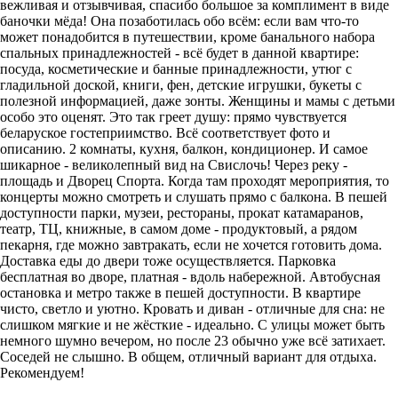
вежливая и отзывчивая, спасибо большое за комплимент в виде
баночки мёда! Она позаботилась обо всём: если вам что-то
может понадобится в путешествии, кроме банального набора
спальных принадлежностей - всё будет в данной квартире:
посуда, косметические и банные принадлежности, утюг с
гладильной доской, книги, фен, детские игрушки, букеты с
полезной информацией, даже зонты. Женщины и мамы с детьми
особо это оценят. Это так греет душу: прямо чувствуется
беларуское гостеприимство. Всё соответствует фото и
описанию. 2 комнаты, кухня, балкон, кондиционер. И самое
шикарное - великолепный вид на Свислочь! Через реку -
площадь и Дворец Спорта. Когда там проходят мероприятия, то
концерты можно смотреть и слушать прямо с балкона. В пешей
доступности парки, музеи, рестораны, прокат катамаранов,
театр, ТЦ, книжные, в самом доме - продуктовый, а рядом
пекарня, где можно завтракать, если не хочется готовить дома.
Доставка еды до двери тоже осуществляется. Парковка
бесплатная во дворе, платная - вдоль набережной. Автобусная
остановка и метро также в пешей доступности. В квартире
чисто, светло и уютно. Кровать и диван - отличные для сна: не
слишком мягкие и не жёсткие - идеально. С улицы может быть
немного шумно вечером, но после 23 обычно уже всё затихает.
Соседей не слышно. В общем, отличный вариант для отдыха.
Рекомендуем!