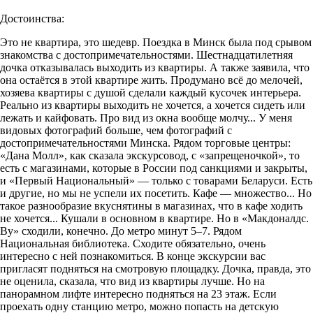
Достоинства:
Это не квартира, это шедевр. Поездка в Минск была под срывом
знакомства с достопримечательностями. Шестнадцатилетняя
дочка отказывалась выходить из квартиры. А также заявила, что
она остаётся в этой квартире жить. Продумано всё до мелочей,
хозяева квартиры с душой сделали каждый кусочек интерьера.
Реально из квартиры выходить не хочется, а хочется сидеть или
лежать и кайфовать. Про вид из окна вообще молчу... У меня
видовых фотографий больше, чем фотографий с
достопримечательностями Минска. Рядом торговые центры:
«Дана Молл», как сказала экскурсовод, с «запрещеночкой», то
есть с магазинами, которые в России под санкциями и закрыты,
и «Первый Национальный» — только с товарами Беларуси. Есть
и другие, но мы не успели их посетить. Кафе — множество... Но
такое разнообразие вкуснятины в магазинах, что в кафе ходить
не хочется... Кушали в основном в квартире. Но в «Макдоналдс.
By» сходили, конечно. До метро минут 5–7. Рядом
Национальная библиотека. Сходите обязательно, очень
интересно с ней познакомиться. В конце экскурсии вас
пригласят подняться на смотровую площадку. Дочка, правда, это
не оценила, сказала, что вид из квартиры лучше. Но на
панорамном лифте интересно подняться на 23 этаж. Если
проехать одну станцию метро, можно попасть на детскую