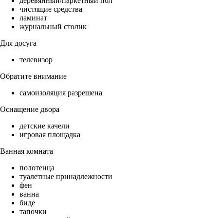
деревянный/паркетный пол
чистящие средства
ламинат
журнальный столик
Для досуга
телевизор
Обратите внимание
самоизоляция разрешена
Оснащение двора
детские качели
игровая площадка
Ванная комната
полотенца
туалетные принадлежности
фен
ванна
биде
тапочки