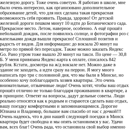
железную дорогу. Тоже очень советую. Я работаю в школе, мне
было очень интересно, как организовано дополнительное
образование детей, что для них сделана такая прекрасная
возможность себя проявить. Правда, здорово! От детской
железной дороги пешком минут 10 идти до Ботанического сада.
Прекрасное место. Летом, наверное, особенно. А ещё прошёл
небольшой дождик, после появилось солнце, и фотографии роз с
капельками дождя вышли прекрасно! Сплошной позитив и
радость от видов. Для информации: до вокзала 20 минут на
метро по прямой без пересадок. Также можно заказать Яндекс
Go. Рано утром тоже вышло 20 минут на такси. По цене — 30,8
Б. У меня привязана Яндекс-карта к оплате, списалось 842
рубля. Кстати, досмотра на ж/д вокзале нет. Можно даже в
здание не заходить, а идти сразу на перрон. Я могу много
написать про три с половиной дня, что мы были в Минске, но
особенно хочу поблагодарить хозяев квартиры. Это очень
внимательные, отзывчивые люди! Очень хотят, чтобы ваш отдых
прошёл отлично не только благодаря проживанию в квартире, а
в принципе. Ответят на вопросы, дадут дельные советы. Люди
реально относятся как к родным и стараются сделать ваш отдых,
вашу поездку комфортными и запоминающимися. Дорогие
Юлиана и Владимир, большое вам спасибо от нас с дочкой!!!
Очень надеюсь, что в дни нашей следующей поездки в Минск
квартира будет свободна и мы опять остановимся у вас. Удачи
вам, всех благ! Очень рада, что остановила свой выбор именно