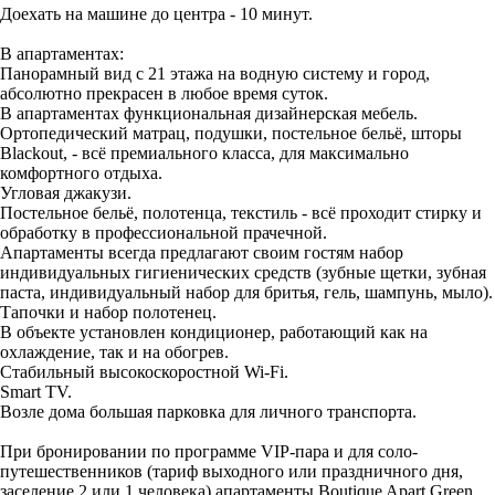
Доехать на машине до центра - 10 минут.
В апартаментах:
Панорамный вид с 21 этажа на водную систему и город,
абсолютно прекрасен в любое время суток.
В апартаментах функциональная дизайнерская мебель.
Ортопедический матрац, подушки, постельное бельё, шторы
Blackout, - всё премиального класса, для максимально
комфортного отдыха.
Угловая джакузи.
Постельное бельё, полотенца, текстиль - всё проходит стирку и
обработку в профессиональной прачечной.
Апартаменты всегда предлагают своим гостям набор
индивидуальных гигиенических средств (зубные щетки, зубная
паста, индивидуальный набор для бритья, гель, шампунь, мыло).
Тапочки и набор полотенец.
В объекте установлен кондиционер, работающий как на
охлаждение, так и на обогрев.
Стабильный высокоскоростной Wi-Fi.
Smart TV.
Возле дома большая парковка для личного транспорта.
При бронировании по программе VIP-пара и для соло-
путешественников (тариф выходного или праздничного дня,
заселение 2 или 1 человека) апартаменты Boutique Apart Green