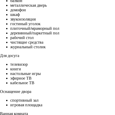
балкон
металлическая дверь
домофон
шкаф
звукоизоляция
гостиный уголок
плиточный/мраморный пол
деревянный/паркетный пол
рабочий стол
чистящие средства
журнальный столик
Для досуга
телевизор
книги
настольные игры
эфирное ТВ
кабельное ТВ
Оснащение двора
спортивный зал
игровая площадка
Ванная комната