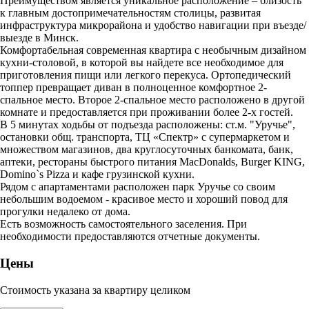
Преимуществом является уникальное расположение – близость
к главным достопримечательностям столицы, развитая
инфраструктура микрорайона и удобство навигации при въезде/
выезде в Минск.
Комфортабельная современная квартира с необычным дизайном
кухни-столовой, в которой вы найдете все необходимое для
приготовления пищи или легкого перекуса. Ортопедический
топпер превращает диван в полноценное комфортное 2-
спальное место. Второе 2-спальное место расположено в другой
комнате и предоставляется при проживании более 2-х гостей.
В 5 минутах ходьбы от подъезда расположены: ст.м. "Уручье",
остановки общ. транспорта, ТЦ «Спектр» с супермаркетом и
множеством магазинов, два круглосуточных банкомата, банк,
аптеки, рестораны быстрого питания MacDonalds, Burger KING,
Domino`s Pizza и кафе грузинской кухни.
Рядом с апартаментами расположен парк Уручье со своим
небольшим водоемом - красивое место и хороший повод для
прогулки недалеко от дома.
Есть возможность самостоятельного заселения. При
необходимости предоставляются отчетные документы.
Цены
Стоимость указана за квартиру целиком